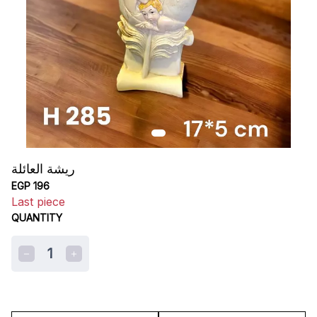
ريشة العائلة
EGP 196
Last piece
QUANTITY
1